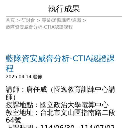
執行成果
首頁
>
研討會
>
專業/證照課程/通識
>
您
藍隊資安威脅分析-CTIA認證課程
在
這
藍隊資安威脅分析-CTIA認證課
裡
程
2025.04.14 發佈
講師：唐任威（恆逸教育訓練中心講
師）
授課地點：國立政治大學電算中心
教室地址：台北市文山區指南路二段
64號