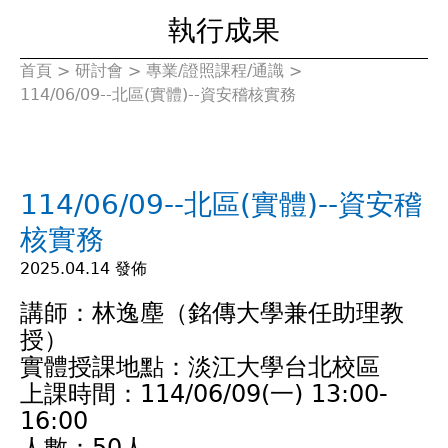
執行成果
首頁
>
研討會
>
專業/證照課程/通識
>
您
114/06/09--北區(實體)--資安稽核實務
在
這
114/06/09--北區(實體)--資安稽
裡
核實務
2025.04.14 發佈
講師：林逸塵（銘傳大學兼任助理教
授）
實體授課地點：淡江大學台北校區
上課時間：114/06/09(一) 13:00-
16:00