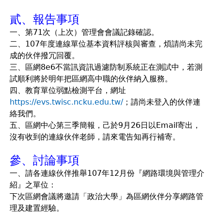
貳、報告事項
一、第71次（上次）管理會會議記錄確認。
二、107年度連線單位基本資料評核與審查，煩請尚未完
成的伙伴撥冗回覆。
三、區網8e6不當訊資訊過濾防制系統正在測試中，若測
試順利將於明年把區網高中職的伙伴納入服務。
四、教育單位弱點檢測平台，網址
https://evs.twisc.ncku.edu.tw/
；請尚未登入的伙伴連
絡我們。
五、區網中心第三季簡報，己於9月26日以Email寄出，
沒有收到的連線伙伴老師，請來電告知再行補寄。
參、討論事項
一、請各連線伙伴推舉107年12月份『網路環境與管理介
紹』之單位：
下次區網會議將邀請「政治大學」為區網伙伴分享網路管
理及建置經驗。