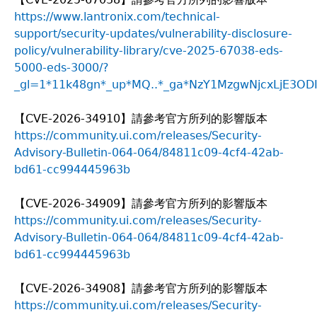
https://www.lantronix.com/technical-
support/security-updates/vulnerability-disclosure-
policy/vulnerability-library/cve-2025-67038-eds-
5000-eds-3000/?
_gl=1*11k48gn*_up*MQ..*_ga*NzY1MzgwNjcxLjE3O
【CVE-2026-34910】請參考官方所列的影響版本
https://community.ui.com/releases/Security-
Advisory-Bulletin-064-064/84811c09-4cf4-42ab-
bd61-cc994445963b
【CVE-2026-34909】請參考官方所列的影響版本
https://community.ui.com/releases/Security-
Advisory-Bulletin-064-064/84811c09-4cf4-42ab-
bd61-cc994445963b
【CVE-2026-34908】請參考官方所列的影響版本
https://community.ui.com/releases/Security-