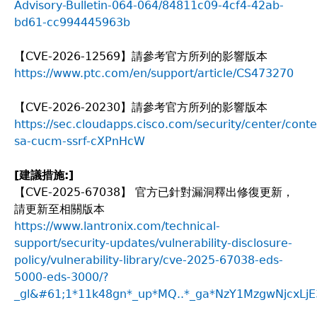
Advisory-Bulletin-064-064/84811c09-4cf4-42ab-
bd61-cc994445963b
【CVE-2026-12569】請參考官方所列的影響版本
https://www.ptc.com/en/support/article/CS473270
【CVE-2026-20230】請參考官方所列的影響版本
https://sec.cloudapps.cisco.com/security/center/conte
sa-cucm-ssrf-cXPnHcW
[
建議措施:]
【CVE-2025-67038】 官方已針對漏洞釋出修復更新，
請更新至相關版本
https://www.lantronix.com/technical-
support/security-updates/vulnerability-disclosure-
policy/vulnerability-library/cve-2025-67038-eds-
5000-eds-3000/?
_gl&#61;1*11k48gn*_up*MQ..*_ga*NzY1MzgwNjcxL