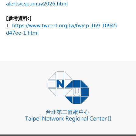
alerts/cspumay2026.html
[
參考資料:]
1.
https://www.twcert.org.tw/tw/cp-169-10945-
d47ee-1.html