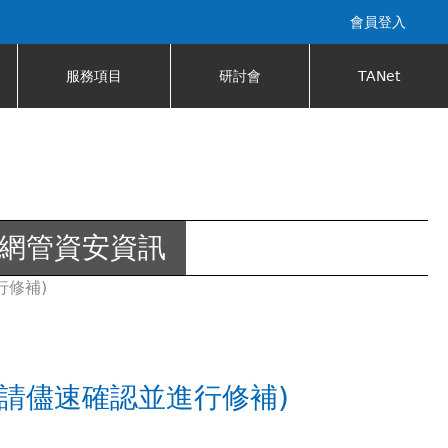
會員登入
服務項目
研討會
TANet
網管資安資訊
行修補)
)，請儘速確認並進行修補)