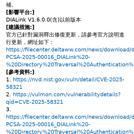
補。
[影響平台:]
DIALink V1.6.0.0(含)以前版本
[建議措施:]
官方已針對漏洞釋出修復更新，請參考官方說明進
行更新，網址如下：
https://filecenter.deltaww.com/news/download/
PCSA-2025-00016_DIALink%20-
%20Directory%20Traversal%20Authentication%2
[參考資料:]
1.
https://nvd.nist.gov/vuln/detail/CVE-2025-
58321
2.
https://vulmon.com/vulnerabilitydetails?
qid=CVE-2025-58321
3.
https://filecenter.deltaww.com/news/download/
PCSA-2025-00016_DIALink%20-
%20Directory%20Traversal%20Authentication%2