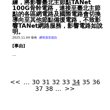
練，將影響臺北主節點TANet
100G骨幹電路，連接至臺北主節
點的各區網電路及國際電路會切換
導向至其他節點備援電路，不致影
響TANet網路服務，影響電路如說
明。
2025.11.04 發佈
網管資安資訊
[事由]
...
頁
面
<<
…
30
31
32
33
34
35
36
37
38
…
>>